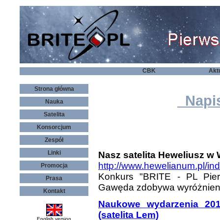
CBK
Akt
Strona główna
Napis
Nauka
Satelita
Konsorcjum
Zespół
Linki
Nasz satelita Heweliusz w
http://www.hewelianum.pl/in
Promocja
Konkurs "BRITE - PL Pier
Prasa
Gawęda zdobywa wyróżnien
Kontakt
Naukowe wydarzenia 201
(satelita Lem)
English version