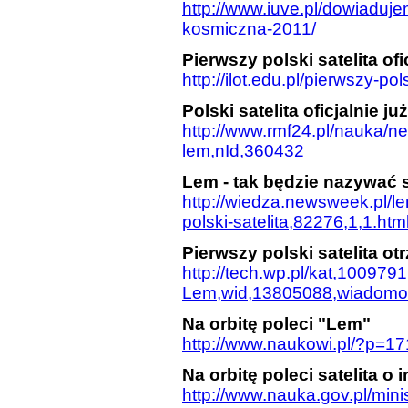
http://www.iuve.pl/dowiaduje
kosmiczna-2011/
Pierwszy polski satelita of
http://ilot.edu.pl/pierwszy-po
Polski satelita oficjalnie 
http://www.rmf24.pl/nauka/new
lem,nId,360432
Lem - tak będzie nazywać s
http://wiedza.newsweek.pl/l
polski-satelita,82276,1,1.htm
Pierwszy polski satelita o
http://tech.wp.pl/kat,1009791,
Lem,wid,13805088,wiadomo
Na orbitę poleci "Lem"
http://www.naukowi.pl/?p=1
Na orbitę poleci satelita o
http://www.nauka.gov.pl/mini