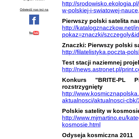
http://srodowisko.ekologia.
w-polskiej-i-swiatowej-nauc
Odwiedź nas też na
Pierwszy polski satelita n
http://katalogznaczkow.net/
pokaz=znaczki/szczegoly&i
Znaczki: Pierwszy polski sa
http://filatelistyka.poczta-p
Test stacji naziemnej proj
http://news.astronet.pl/print
Konkurs "BRITE-PL Pi
rozstrzygnięty
http://www.kosmicznapolska
aktualnosci/aktualnosci-cbk/
Polskie satelity w kosmosi
http://www.mjmartino.eu/kateg
kosmosie.html
Odyseja kosmiczna 2011