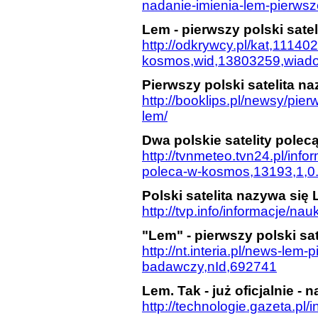
nadanie-imienia-lem-pierwsz
Lem - pierwszy polski sate
http://odkrywcy.pl/kat,111402
kosmos,wid,13803259,wiad
Pierwszy polski satelita n
http://booklips.pl/newsy/pier
lem/
Dwa polskie satelity pole
http://tvnmeteo.tvn24.pl/info
poleca-w-kosmos,13193,1,0.
Polski satelita nazywa się
http://tvp.info/informacje/na
"Lem" - pierwszy polski sa
http://nt.interia.pl/news-lem-p
badawczy,nId,692741
Lem. Tak - już oficjalnie - 
http://technologie.gazeta.pl