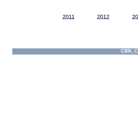
2011
2012
2
CBK, C