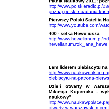
Piknik Naukowy 2011: pozn
http://www.polskieradio.pl/
poznaj-polskie-badania-kos
Pierwszy Polski Satelita 
http://www.youtube.com/w
400 - setka Heweliusza
http://www.hewelianum.pl/in
hewelianum,rok_jana_hewel
Lem liderem plebiscytu na 
http://www.naukawpolsce.pap
plebiscytu-na-patrona-pierws
Dzień otwarty w warsz
Mikołaja Kopernika - wyk
naukowy"
http://www.naukawpolsce.pap
otwarty-w-warszawskim-cent