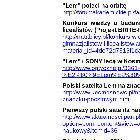
"Lem" poleci na orbitę
http://forumakademickie.pl/
Konkurs wiedzy o badani
licealistów (Projekt BRITE-
http://natablicy.pl/konkurs-
gimnazjalistow-i-licealistow,a
material_id=4de72d7516f1d
"Lem" i SONY lecą w Kosmo
http://www.optyczne.pl/3
%E2%80%9ELem%E2%80%9D
Polski satelita Lem na zn
http://www.kosmosnews.pl/ne
znaczku-pocztowym.html
Pierwszy polski satelita n
http://www.aktualnosci.pan.p
option=com_content&view=ar
naukowy&Itemid=36