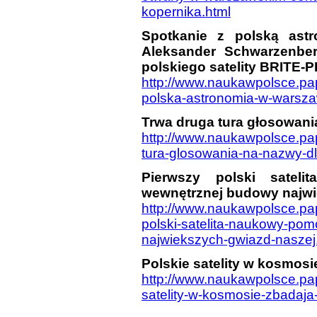
kopernika.html
Spotkanie z polską ast
Aleksander Schwarzenber
polskiego satelity BRITE-P
http://www.naukawpolsce.pap
polska-astronomia-w-warsza
Trwa druga tura głosowania
http://www.naukawpolsce.pap
tura-glosowania-na-nazwy-dla
Pierwszy polski satel
wewnętrznej budowy najwi
http://www.naukawpolsce.pa
polski-satelita-naukowy-po
najwiekszych-gwiazd-naszej
Polskie satelity w kosmos
http://www.naukawpolsce.pap
satelity-w-kosmosie-zbadaja