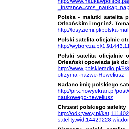
http://www.naukawpolsce.pap.
_Instance=cms_naukapl.p
Polska - malutki satelita 
Orleańskim i mgr inż. To
http://losyziemi.pl/polska-malu
Polski satelita oficjalnie 
http://wyborcza.pl/1,91446,
Polski satelita oficjalnie
Orleański opowiada jak dzia
http://www.polskieradio.pl/5/3
otrzymal-nazwe-Heweliusz
Nadano imię polskiego sat
http://pirx.nowyekran.pl/pos
naukowego-heweliusz
Chrzest polskiego satelity
http://odkrywcy.pl/kat,111402
satelity,wid,14429228,wiad