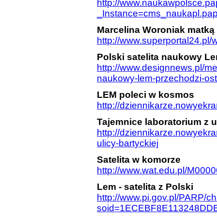
http://www.naukawpolsce.pap.
_Instance=cms_naukapl.p
Marcelina Woroniak matką 
http://www.superportal24.pl
Polski satelita naukowy Le
http://www.designnews.pl/menu
naukowy-lem-przechodzi-osta
LEM poleci w kosmos
http://dziennikarze.nowyekr
Tajemnice laboratorium z u
http://dziennikarze.nowyekra
ulicy-bartyckiej
Satelita w komorze
http://www.wat.edu.pl/M000
Lem - satelita z Polski
http://www.pi.gov.pl/PARP/
soid=1ECEBF8E113248DDB3