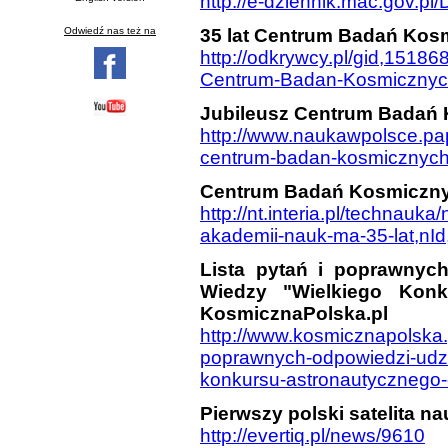
http://e-dziennik.mac.gov.p
35 lat Centrum Badań Kos
Odwiedź nas też na
http://odkrywcy.pl/gid,15186
Centrum-Badan-Kosmicznych,
Jubileusz Centrum Badań
http://www.naukawpolsce.pap
centrum-badan-kosmicznych
Centrum Badań Kosmicznyc
http://nt.interia.pl/technau
akademii-nauk-ma-35-lat,nI
Lista pytań i poprawnyc
Wiedzy "Wielkiego Kon
KosmicznaPolska.pl
http://www.kosmicznapolska.p
poprawnych-odpowiedzi-udzi
konkursu-astronautycznego-
Pierwszy polski satelita 
http://evertiq.pl/news/9610