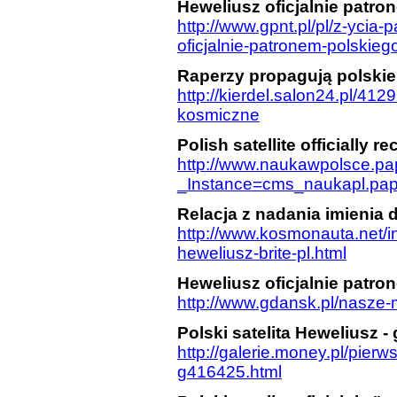
Heweliusz oficjalnie patro
http://www.gpnt.pl/pl/z-ycia
oficjalnie-patronem-polskiego
Raperzy propagują polski
http://kierdel.salon24.pl/41
kosmiczne
Polish satellite officially
http://www.naukawpolsce.pap.
_Instance=cms_naukapl.p
Relacja z nadania imienia 
http://www.kosmonauta.net/i
heweliusz-brite-pl.html
Heweliusz oficjalnie patro
http://www.gdansk.pl/nasze-
Polski satelita Heweliusz - 
http://galerie.money.pl/pierw
g416425.html