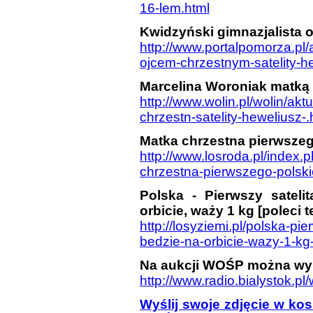
16-lem.html
Kwidzyński gimnazjalista 
http://www.portalpomorza.pl/
ojcem-chrzestnym-satelity-h
Marcelina Woroniak matką 
http://www.wolin.pl/wolin/ak
chrzestn-satelity-heweliusz-.
Matka chrzestna pierwszeg
http://www.losroda.pl/index
chrzestna-pierwszego-polsk
Polska - Pierwszy satel
orbicie, waży 1 kg [poleci 
http://losyziemi.pl/polska-p
bedzie-na-orbicie-wazy-1-kg
Na aukcji WOŚP można wyli
http://www.radio.bialystok.p
Wyślij swoje zdjęcie w ko