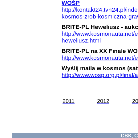
WOŚP
http://kontakt24.tvn24.pl/ind
kosmos-zrob-kosmiczna-gra
BRITE-PL Heweliusz - auk
http://www.kosmonauta.net/e
heweliusz.html
BRITE-PL na XX Finale W
http://www.kosmonauta.net/e
Wyślij maila w kosmos (sat
http://www.wosp.org.pl/final
2011
2012
2
CBK, C