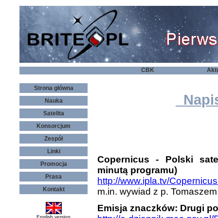
CBK
Akt
Strona główna
Napis
Nauka
Satelita
Konsorcjum
Zespół
Linki
Copernicus - Polski sat
Promocja
minutą programu)
Prasa
http://www.ipla.tv/Copernicu
Kontakt
m.in. wywiad z p. Tomaszem
Emisja znaczków: Drugi pol
English version