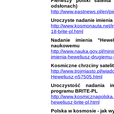
Pierwszy polski satelit
odsłonach)
http://www.eastnews.pl/en/pi
Uroczyste nadanie imienia
http://www.kosmonauta.net/
18-brite-pl.html
Nadanie imienia "Hewel
naukowemu
http://www.nauka.gov.pl/mini
imienia-heweliusz-drugiemu
Kosmiczne chrzciny sateli
http://www.trojmiasto.pl/wia
Heweliusz-n57505.html
Uroczystość nadania im
programu BRITE-PL
http://www.kosmicznapolska.
heweliusz-brite-pl.html
Polska w kosmosie - jak 