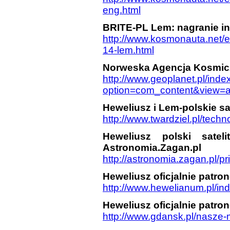
eng.html
BRITE-PL Lem: nagranie in
http://www.kosmonauta.net/e
14-lem.html
Norweska Agencja Kosmic
http://www.geoplanet.pl/inde
option=com_content&view=ar
Heweliusz i Lem-polskie sa
http://www.twardziel.pl/tec
Heweliusz polski satel
Astronomia.Zagan.pl
http://astronomia.zagan.pl/
Heweliusz oficjalnie patro
http://www.hewelianum.pl/in
Heweliusz oficjalnie patro
http://www.gdansk.pl/nasze-