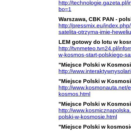
http://technologie.gazeta.
bo=1
Warszawa, CBK PAN - polski
http://pressmix.eu/index.ph
satelita-otrzyma-imie-heweli
LEM gotowy do lotu w kosmo
http://tvnmeteo.tvn24.pl/inf
w-kosmos-start-polskiego-sa
"Miejsce Polski w Kosmosie
http://www.interaktywnysolari
"Miejsce Polski w Kosmosie
http://www.kosmonauta.net/
kosmos.html
"Miejsce Polski w Kosmosie
http://www.kosmicznapolska.
polski-w-kosmosie.html
"Miejsce Polski w kosmosie