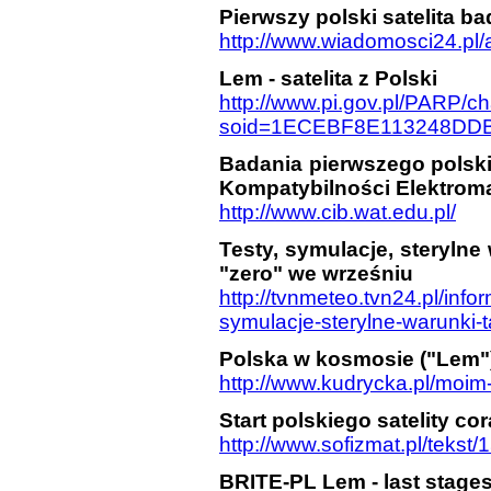
Pierwszy polski satelita 
http://www.wiadomosci24.pl
Lem - satelita z Polski
http://www.pi.gov.pl/PARP/
soid=1ECEBF8E113248DD
Badania pierwszego polsk
Kompatybilności Elektrom
http://www.cib.wat.edu.pl/
Testy, symulacje, sterylne
"zero" we wrześniu
http://tvnmeteo.tvn24.pl/inf
symulacje-sterylne-warunki-
Polska w kosmosie ("Lem"
http://www.kudrycka.pl/moi
Start polskiego satelity cor
http://www.sofizmat.pl/tekst/
BRITE-PL Lem - last stages