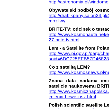
http://astronomia.pl/wiadom
Obywatelski podbój kosmo
http://drabikpany.salon24.p
mozliwy
BRITE-TV: odcinek o testach
http://www.kosmonauta.net/e
27-brite-tv.html
Lem - a Satellite from Pola
http://www.pi.gov.pl/parp/c
soid=6DC725EFB57D4682
Co z satelitą LEM?
http://www.kosmosnews.pl/ne
Znana data nadania imi
satelicie naukowemu BRIT
http://www.kosmicznapolska.
imienia-heweliusz.html
Polish scientific satellite 