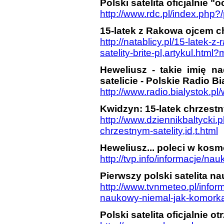
Polski satelita oficjalnie 
http://www.rdc.pl/index.php?/
15-latek z Rakowa ojcem c
http://natablicy.pl/15-latek
satelity-brite-pl,artykul.h
Heweliusz - takie imię 
satelicie - Polskie Radio Bi
http://www.radio.bialystok.p
Kwidzyn: 15-latek chrzestny
http://www.dziennikbaltycki.
chrzestnym-satelity,id,t.html
Heweliusz... poleci w kosm
http://tvp.info/informacje/
Pierwszy polski satelita 
http://www.tvnmeteo.pl/inform
naukowy-niemal-jak-komorka
Polski satelita oficjalnie 